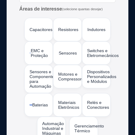
Áreas de interesse
(selecione quantas desejar)
Capacitores
Resistores
Indutores
EMC e
Switches e
Sensores
Proteção
Eletromecânicos
Sensores e
Dispositivos
Motores e
Componentes
Personalizados
Compressores
para
e Módulos
Automação
Materiais
Relés e
Baterias
Eletrônicos
Conectores
Automação
Gerenciamento
Industrial e
Térmico
Máquinas